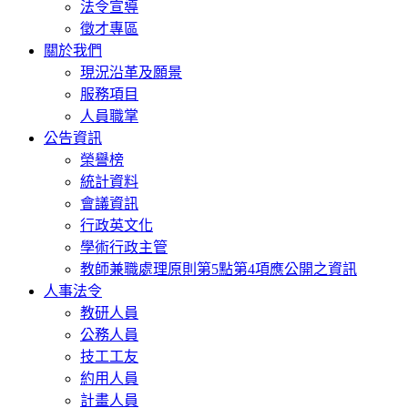
法令宣導
徵才專區
關於我們
現況沿革及願景
服務項目
人員職掌
公告資訊
榮譽榜
統計資料
會議資訊
行政英文化
學術行政主管
教師兼職處理原則第5點第4項應公開之資訊
人事法令
教研人員
公務人員
技工工友
約用人員
計畫人員