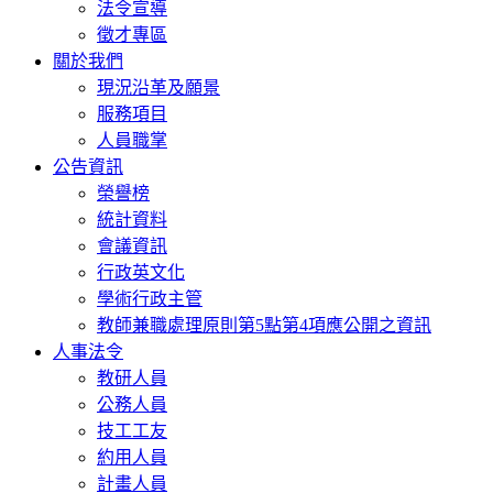
法令宣導
徵才專區
關於我們
現況沿革及願景
服務項目
人員職掌
公告資訊
榮譽榜
統計資料
會議資訊
行政英文化
學術行政主管
教師兼職處理原則第5點第4項應公開之資訊
人事法令
教研人員
公務人員
技工工友
約用人員
計畫人員