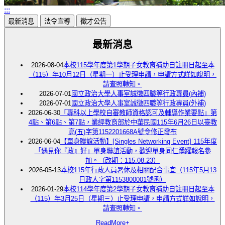
:::
最新消息
法令宣導
徵才公告
最新消息
2026-08-04
本校115學年度第1學期子女教育補助自註冊日起至本
（115）年10月12日（星期一）止受理申請，申請方式詳如說明，
請查照轉知。
2026-07-01
國立政治大學人事室誠徵四職等行政專員(內補)
2026-07-01
國立政治大學人事室誠徵四職等行政專員(外補)
2026-06-30
「專科以上學校自審教師資格認可及輔導作業要點」第
4點、第6點、第7點，業經教育部於中華民國115年6月26日以臺教
高(五)字第1152201668A號令修正發布
2026-06-04
【單身聯誼活動】[Singles Networking Event] 115年度
「遇見你『政』好」單身聯誼活動，歡迎單身同仁踴躍報名參
加。（改期：115.08.23）
2026-05-13
本校115年行政人員暑休及相關配合事宜（115年5月13
日政人字第1153800001號函）
2026-01-29
本校114學年度第2學期子女教育補助自註冊日起至本
（115）年3月25日（星期三）止受理申請，申請方式詳如說明，
請查照轉知。
ReadMore+