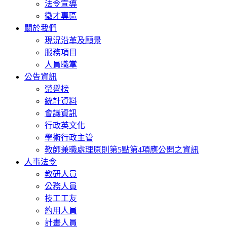
法令宣導
徵才專區
關於我們
現況沿革及願景
服務項目
人員職掌
公告資訊
榮譽榜
統計資料
會議資訊
行政英文化
學術行政主管
教師兼職處理原則第5點第4項應公開之資訊
人事法令
教研人員
公務人員
技工工友
約用人員
計畫人員