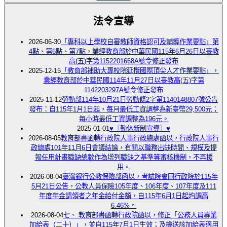
法令宣導
2026-06-30
「專科以上學校自審教師資格認可及輔導作業要點」第
4點、第6點、第7點，業經教育部於中華民國115年6月26日以臺教
高(五)字第1152201668A號令修正發布
2025-12-15
「教育部補助大專校院延攬國際頂尖人才作業要點」，
業經教育部於中華民國114年11月27日以臺教高(五)字第
1142203297A號令修正發布
2025-11-12
勞動部114年10月21日勞動條2字第1140148807號公告
發布：自115年1月1日起，每月最低工資調整為新臺幣29,500元；
每小時最低工資調整為196元。
2025-01-01
♥〖勤休新制宣導〗♥
2026-08-05
教育部書函轉行政院人事行政總處函以，行政院人事行
政總處101年11月6日會議結論，有關以職務出缺時間、規模及提
報任用計畫職缺總數作為增列職缺之基準等審核機制，不再援
用。
2026-08-04
臺灣銀行公教保險部函以，考試院會同行政院於115年
5月21日公告，公教人員保險105年度、106年度、107年度及111
年度年金請領者之年金給付金額，自115年6月1日起均調高
6.46%。
2026-08-04
七、 教育部書函轉行政院函以，修正「公務人員專業
加給表（二十）」，並自115年7月1日生效；及檢送該加給表適用