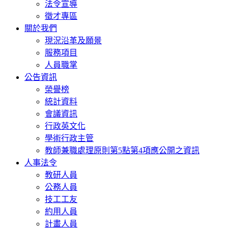
法令宣導
徵才專區
關於我們
現況沿革及願景
服務項目
人員職掌
公告資訊
榮譽榜
統計資料
會議資訊
行政英文化
學術行政主管
教師兼職處理原則第5點第4項應公開之資訊
人事法令
教研人員
公務人員
技工工友
約用人員
計畫人員