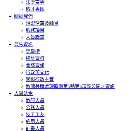
法令宣導
徵才專區
關於我們
現況沿革及願景
服務項目
人員職掌
公告資訊
榮譽榜
統計資料
會議資訊
行政英文化
學術行政主管
教師兼職處理原則第5點第4項應公開之資訊
人事法令
教研人員
公務人員
技工工友
約用人員
計畫人員