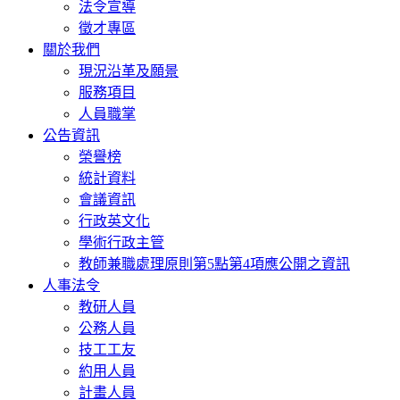
法令宣導
徵才專區
關於我們
現況沿革及願景
服務項目
人員職掌
公告資訊
榮譽榜
統計資料
會議資訊
行政英文化
學術行政主管
教師兼職處理原則第5點第4項應公開之資訊
人事法令
教研人員
公務人員
技工工友
約用人員
計畫人員