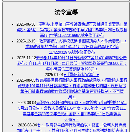
法令宣導
2026-06-30
「專科以上學校自審教師資格認可及輔導作業要點」第
4點、第6點、第7點，業經教育部於中華民國115年6月26日以臺教
高(五)字第1152201668A號令修正發布
2025-12-15
「教育部補助大專校院延攬國際頂尖人才作業要點」，
業經教育部於中華民國114年11月27日以臺教高(五)字第
1142203297A號令修正發布
2025-11-12
勞動部114年10月21日勞動條2字第1140148807號公告
發布：自115年1月1日起，每月最低工資調整為新臺幣29,500元；
每小時最低工資調整為196元。
2025-01-01
♥〖勤休新制宣導〗♥
2026-08-05
教育部書函轉行政院人事行政總處函以，行政院人事行
政總處101年11月6日會議結論，有關以職務出缺時間、規模及提
報任用計畫職缺總數作為增列職缺之基準等審核機制，不再援
用。
2026-08-04
臺灣銀行公教保險部函以，考試院會同行政院於115年
5月21日公告，公教人員保險105年度、106年度、107年度及111
年度年金請領者之年金給付金額，自115年6月1日起均調高
6.46%。
2026-08-04
七、 教育部書函轉行政院函以，修正「公務人員專業
加給表（二十）」，並自115年7月1日生效；及檢送該加給表適用