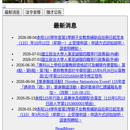
:::
最新消息
法令宣導
徵才公告
最新消息
2026-08-04
本校115學年度第1學期子女教育補助自註冊日起至本
（115）年10月12日（星期一）止受理申請，申請方式詳如說明，
請查照轉知。
2026-07-01
國立政治大學人事室誠徵四職等行政專員(內補)
2026-07-01
國立政治大學人事室誠徵四職等行政專員(外補)
2026-06-30
「專科以上學校自審教師資格認可及輔導作業要點」第
4點、第6點、第7點，業經教育部於中華民國115年6月26日以臺教
高(五)字第1152201668A號令修正發布
2026-06-04
【單身聯誼活動】[Singles Networking Event] 115年度
「遇見你『政』好」單身聯誼活動，歡迎單身同仁踴躍報名參
加。（改期：115.08.23）
2026-05-13
本校115年行政人員暑休及相關配合事宜（115年5月13
日政人字第1153800001號函）
2026-01-29
本校114學年度第2學期子女教育補助自註冊日起至本
（115）年3月25日（星期三）止受理申請，申請方式詳如說明，
請查照轉知。
ReadMore+